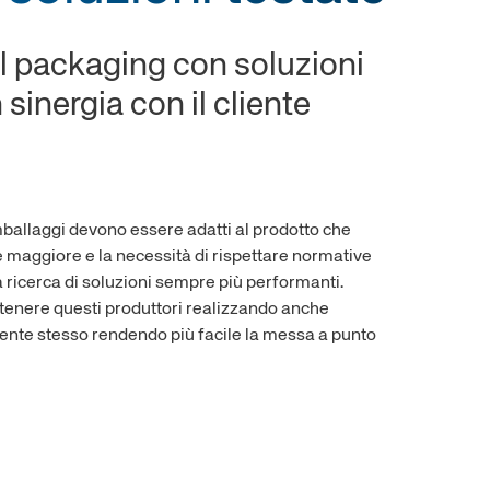
inders
Cylinders with piston rod locking
Cylinders with piston rod locking
device Ø 20-25
device
el packaging con soluzioni
nders
3-stage telescopic cylinders
Torque cylinders
sinergia con il cliente
imballaggi devono essere adatti al prodotto che
 maggiore e la necessità di rispettare normative
a ricerca di soluzioni sempre più performanti.
ostenere questi produttori realizzando anche
iente stesso rendendo più facile la messa a punto