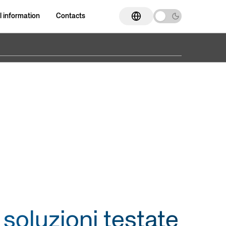
l information
Contacts
Go to section
Go to section
ED Cylinders
ISO 15552 cylinders
Compact cylinders
Supercompact cylinders
nders
Cylinder with magnetostrictive
Dual rod device
position transducer
ers
Magnetic coupling rodless
Band rodless cylinders
cylinders
, soluzioni testate