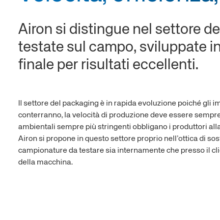
opening grippers
Hollow piston rod cylinders
Twin hollow piston rod cyl
Airon si distingue nel settore d
ing device
2-stage telescopic cylinders
UTL Series Telescopic Cyli
testate sul campo, sviluppate in 
finale per risultati eccellenti.
sors and cable
nsions
Il settore del packaging è in rapida evoluzione poiché gli 
conterranno, la velocità di produzione deve essere sempre
ambientali sempre più stringenti obbligano i produttori all
Airon si propone in questo settore proprio nell’ottica di s
campionature da testare sia internamente che presso il cl
della macchina.