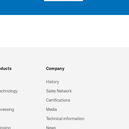
oducts
Company
History
echnology
Sales Network
Certifications
ocessing
Media
Technical information
 Dosing
News