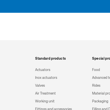
Standard products
Special pr
Actuators
Food
Inox actuators
Advanced t
Valves
Rides
Air Treatment
Material pr
Working unit
Packaging
Fittings and accessories
Filling and