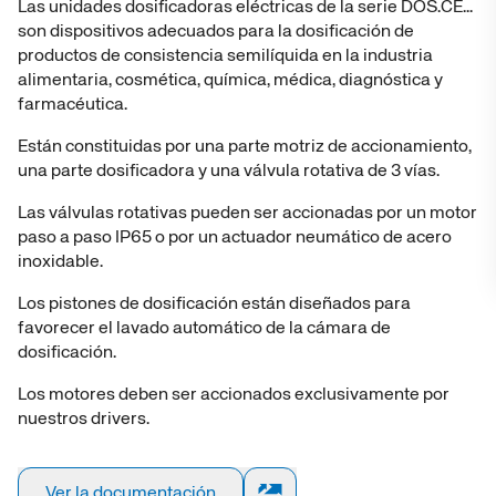
Las unidades dosificadoras eléctricas de la serie DOS.CE...
son dispositivos adecuados para la dosificación de
Cilindro IS
Cilindro IS
fr
fr
productos de consistencia semilíquida en la industria
alimentaria, cosmética, química, médica, diagnóstica y
farmacéutica.
Cilindros d
Cilindros d
Están constituidas por una parte motriz de accionamiento,
una parte dosificadora y una válvula rotativa de 3 vías.
Cilind
Cilind
Las válvulas rotativas pueden ser accionadas por un motor
paso a paso IP65 o por un actuador neumático de acero
Cilindro
Cilindro
inoxidable.
Los pistones de dosificación están diseñados para
Cilindros 
Cilindros 
favorecer el lavado automático de la cámara de
dosificación.
Cilindros co
Cilindros co
Los motores deben ser accionados exclusivamente por
nuestros drivers.
Cilindro con
Cilindro con
po
po
Ver la documentación