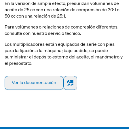
En la versión de simple efecto, presurizan volúmenes de
Cilindro IS
Cilindro IS
aceite de 25 cc con una relación de compresión de 30:1 o
fr
fr
50 cc con una relación de 25:1.
Para volúmenes o relaciones de compresión diferentes,
Cilindros d
Cilindros d
consulte con nuestro servicio técnico.
Los multiplicadores están equipados de serie con pies
Cilind
Cilind
para la fijación a la máquina; bajo pedido, se puede
suministrar el depósito externo del aceite, el manómetro y
el presostato.
Cilindro
Cilindro
Ver la documentación
Cilindros 
Cilindros 
Cilindros co
Cilindros co
Cilindro con
Cilindro con
po
po