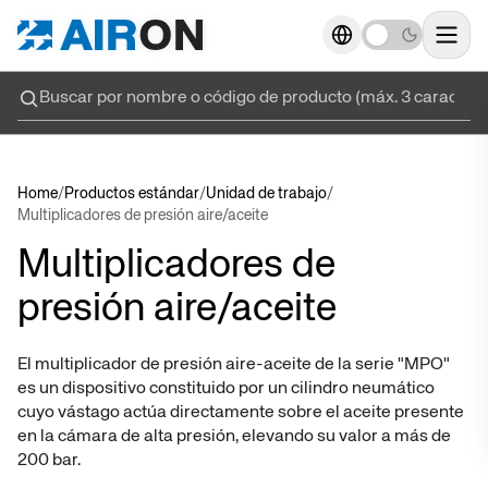
Actuadores
Actuadores
→
→
→
→
Alimentaria
Alimentaria
Alimenta
Alimenta
Actuado
Actuado
Actuadores Inox
Actuadores Inox
→
→
→
→
Alta tecnología
Alta tecnología
Home
/
Productos estándar
/
Unidad de trabajo
/
Cilindr
Cilindr
Válvulas
Válvulas
→
→
→
→
Diversión
Diversión
Multiplicadores de presión aire/aceite
Multiplicadores de
Cilindros
Cilindros
Tratamiento de aire
Tratamiento de aire
→
→
→
→
Procesamiento de materiales
Procesamiento de materiales
presión aire/aceite
Cilindr
Cilindr
Unidad de trabajo
Unidad de trabajo
→
→
→
→
Embalaje
Embalaje
El multiplicador de presión aire-aceite de la serie "MPO"
es un dispositivo constituido por un cilindro neumático
Cili
Cili
Racores y accesorios
Racores y accesorios
→
→
→
→
Llenado y dosificación
Llenado y dosificación
cuyo vástago actúa directamente sobre el aceite presente
en la cámara de alta presión, elevando su valor a más de
Cilindro
Cilindro
200 bar.
Cilindros eléctricos
Cilindros eléctricos
→
→
→
→
Soldadura robotizada
Soldadura robotizada