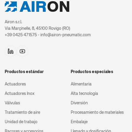
Unidades de 
Unidades de 
Airon s.r.l.
Cilindros te
Cilindros te
Via Marçinelle, 8, 45100 Rovigo (RO)
exte
exte
+39 0425 471575 - info@airon-pneumatic.com
Cilindros tele
Cilindros tele
Cilindros te
Cilindros te
exte
exte
Productos estándar
Productos especiales
Actuadores
Alimentaria
Cilindro
Cilindro
Actuadores Inox
Alta tecnología
Válvulas
Diversión
Sensores 
Sensores 
prolo
prolo
Tratamiento de aire
Procesamiento de materiales
Unidad de trabajo
Embalaje
Racores y accesorios
Llenado y dosificación