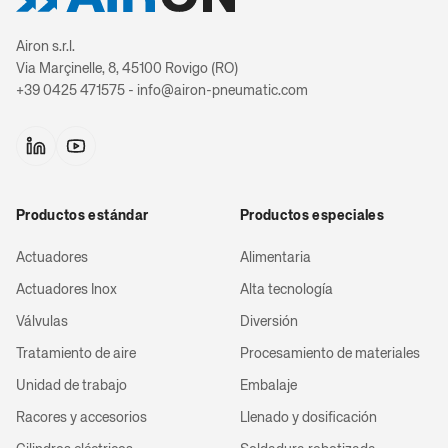
Unidades de 
Unidades de 
Airon s.r.l.
Via Marçinelle, 8, 45100 Rovigo (RO)
+39 0425 471575 - info@airon-pneumatic.com
Cilindros te
Cilindros te
exte
exte
Cilindros tele
Cilindros tele
Productos estándar
Productos especiales
Cilindros te
Cilindros te
exte
exte
Actuadores
Alimentaria
Actuadores Inox
Alta tecnología
Cilindro
Cilindro
Válvulas
Diversión
Tratamiento de aire
Procesamiento de materiales
Sensores 
Sensores 
prolo
prolo
Unidad de trabajo
Embalaje
Racores y accesorios
Llenado y dosificación