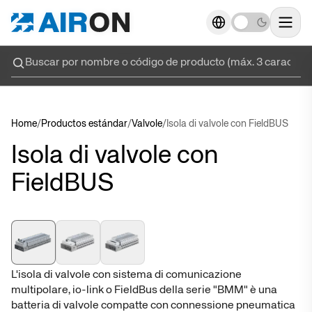
Actuadores
Actuadores
→
→
→
→
Alimentaria
Alimentaria
Alimenta
Alimenta
Actuado
Actuado
Actuadores Inox
Actuadores Inox
→
→
→
→
Alta tecnología
Alta tecnología
Home
/
Productos estándar
/
Valvole
/
Isola di valvole con FieldBUS
Cilindr
Cilindr
Válvulas
Válvulas
→
→
→
→
Diversión
Diversión
Isola di valvole con
Cilindros
Cilindros
FieldBUS
Tratamiento de aire
Tratamiento de aire
→
→
→
→
Procesamiento de materiales
Procesamiento de materiales
Cilindr
Cilindr
Unidad de trabajo
Unidad de trabajo
→
→
→
→
Embalaje
Embalaje
Cili
Cili
Racores y accesorios
Racores y accesorios
→
→
→
→
Llenado y dosificación
Llenado y dosificación
L'isola di valvole con sistema di comunicazione
multipolare, io-link o FieldBus della serie "BMM" è una
Cilindro
Cilindro
Cilindros eléctricos
Cilindros eléctricos
→
→
→
→
Soldadura robotizada
Soldadura robotizada
batteria di valvole compatte con connessione pneumatica