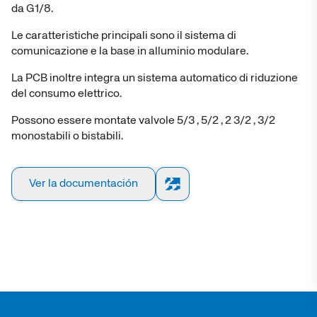
da G1/8.
Cilindro IS
Cilindro IS
fr
fr
Le caratteristiche principali sono il sistema di
comunicazione e la base in alluminio modulare.
Cilindros d
Cilindros d
La PCB inoltre integra un sistema automatico di riduzione
del consumo elettrico.
Cilind
Cilind
Possono essere montate valvole 5/3 , 5/2 , 2 3/2 , 3/2
monostabili o bistabili.
Cilindro
Cilindro
Ver la documentación
Cilindros 
Cilindros 
Cilindros co
Cilindros co
Cilindro con
Cilindro con
po
po