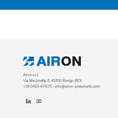
Airon s.r.l.
Via Marçinelle, 8, 45100 Rovigo (RO)
+39 0425 471575 - info@airon-pneumatic.com