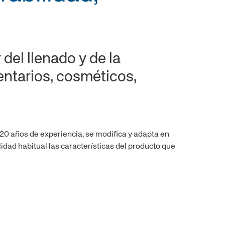
os
Cilindros con bloqueo de
Cilindros con bloqueo de
vástago Ø 20-25
vástago Ø 32 - 125
ie UTL
Cilindros telescópicos de 3
Cilindros rotativos
 del llenado y de la
extensiones
entarios, cosméticos,
20 años de experiencia, se modifica y adapta en
lidad habitual las características del producto que