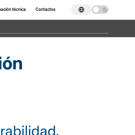
mación técnica
Contactos
Ir a la sección
Ir a la sección
Cilindros ED
Cilindros ISO 15552
ión
Cilindros compactos
Cilindros supercompactos
os ISO
Cilindro con transductor de
Actuador guiado
posición magnetostrictivo
elos 3
Cilindros de arrastre magnético
Cilindros sin vástago de banda
rabilidad,