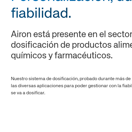
lelas de gran
Cilindros con vástago hueco
Cilindros con 2 vástag
fiabilidad.
rtura
gemelos huecos
bloqueo de ejes
Cilindros telescópicos de 2
Cilindros telescópicos ser
Airon está presente en el sector
extensiones
dosificación de productos alim
magnéticos y
químicos y farmacéuticos.
ngadores
Nuestro sistema de dosificación, probado durante más de 
las diversas aplicaciones para poder gestionar con la fiabi
se va a dosificar.