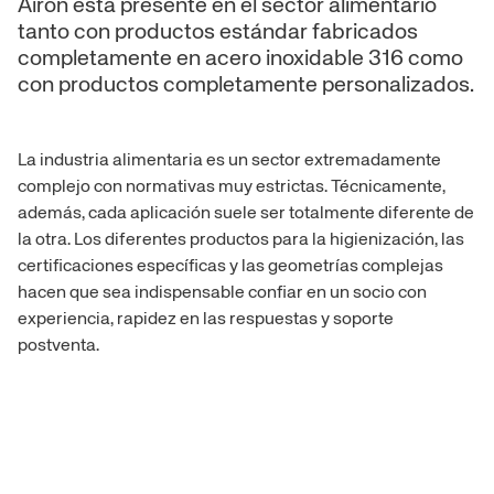
Airon está presente en el sector alimentario
tanto con productos estándar fabricados
Cilindro ISO 
attr
completamente en acero inoxidable 316 como
con productos completamente personalizados.
Cilindr
La industria alimentaria es un sector extremadamente
Cilindri a c
complejo con normativas muy estrictas. Técnicamente,
además, cada aplicación suele ser totalmente diferente de
la otra. Los diferentes productos para la higienización, las
Cilindri 
certificaciones específicas y las geometrías complejas
hacen que sea indispensable confiar en un socio con
Cilindri sup
experiencia, rapidez en las respuestas y soporte
postventa.
Cilindri comp
Cilindro con t
posiz