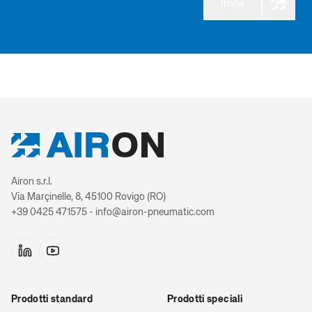
Invia
Unità di blo
Cilindri telesco
Cilindri telesco
Cilindri telesco
Airon s.r.l.
Via Marçinelle, 8, 45100 Rovigo (RO)
Cilindri 
+39 0425 471575 - info@airon-pneumatic.com
Sensori ma
prolu
Prodotti standard
Prodotti speciali