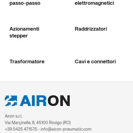
passo-passo
elettromagnetici
Cilindro ISO 
attr
Azionamenti
Raddrizzatori
Cilindr
stepper
Cilindri a c
Trasformatore
Cavi e connettori
Cilindri 
Cilindri sup
Cilindri comp
Airon s.r.l.
Cilindro con t
Via Marçinelle, 8, 45100 Rovigo (RO)
posiz
+39 0425 471575 - info@airon-pneumatic.com