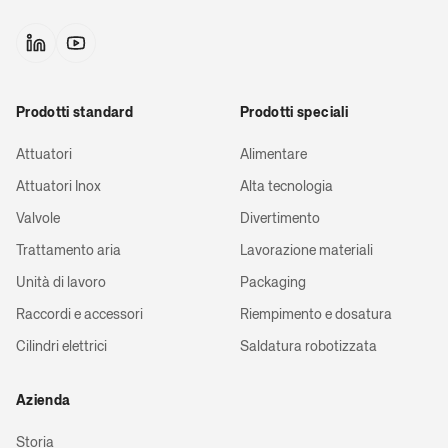
Cilindro con t
posizione mag
Guide lineari pe
Prodotti standard
Prodotti speciali
Attuatori
Alimentare
Cilindri comp
Attuatori Inox
Alta tecnologia
Valvole
Divertimento
Semisl
Trattamento aria
Lavorazione materiali
Unità di lavoro
Packaging
Cilindri a stel
ste
Raccordi e accessori
Riempimento e dosatura
Cilindri elettrici
Saldatura robotizzata
Cilindri a stel
ste
Azienda
Storia
Cilindri senza 