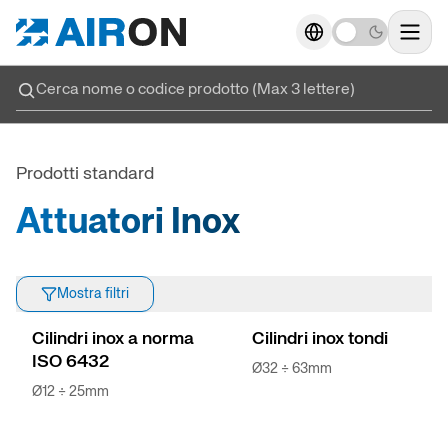
Attuatori
→
→
Alimentare
Alimenta
Attuatori
Attuatori Inox
→
→
Alta tecnologia
Prodotti standard
Cilindri 
Valvole
→
→
Divertimento
Attuatori Inox
Cilindri ci
Trattamento aria
→
→
Lavorazione materiali
Mostra filtri
Cilindri
Unità di lavoro
→
→
Packaging
Cilindri inox a norma
Cilindri inox tondi
Cilind
ISO 6432
Raccordi e accessori
→
→
Riempimento e dosatura
Ø32 ÷ 63mm
Ø12 ÷ 25mm
Cilindri I
Cilindri elettrici
→
→
Saldatura robotizzata