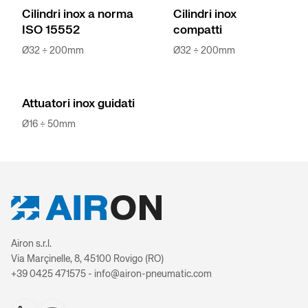
Cilindri inox a norma
Cilindri inox
Cilindro ISO 
ISO 15552
compatti
attr
Ø32 ÷ 200mm
Ø32 ÷ 200mm
Cilindr
Attuatori inox guidati
Cilindri a c
Ø16 ÷ 50mm
Cilindri 
Cilindri sup
Cilindri comp
Airon s.r.l.
Via Marçinelle, 8, 45100 Rovigo (RO)
+39 0425 471575 - info@airon-pneumatic.com
Cilindro con t
posiz