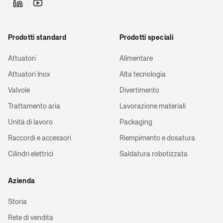
Cilindro con t
posizione mag
Prodotti standard
Prodotti speciali
Guide lineari pe
Attuatori
Alimentare
Attuatori Inox
Alta tecnologia
Cilindri comp
Valvole
Divertimento
Trattamento aria
Lavorazione materiali
Semisl
Unità di lavoro
Packaging
Raccordi e accessori
Riempimento e dosatura
Cilindri a stel
ste
Cilindri elettrici
Saldatura robotizzata
Azienda
Cilindri a stel
ste
Storia
Rete di vendita
Cilindri senza 