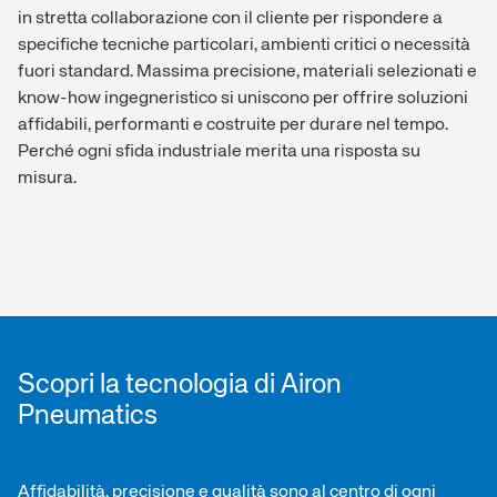
in stretta collaborazione con il cliente per rispondere a
specifiche tecniche particolari, ambienti critici o necessità
fuori standard. Massima precisione, materiali selezionati e
know-how ingegneristico si uniscono per offrire soluzioni
affidabili, performanti e costruite per durare nel tempo.
Perché ogni sfida industriale merita una risposta su
Linea di montaggio
misura.
completamente automatizzata
Test di fine linea al 100%
Scopri la tecnologia di Airon
Pneumatics
Affidabilità, precisione e qualità sono al centro di ogni