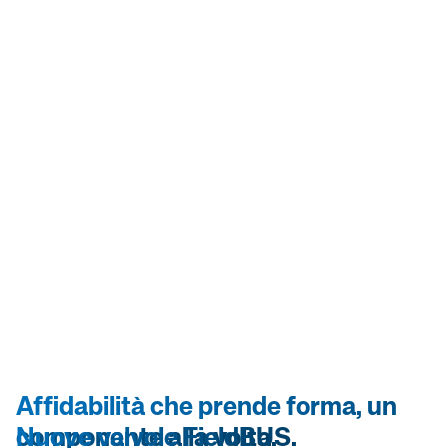
Affidabilità che prende forma, un
componente alla volta.
Nuove valvole FieldBUS.