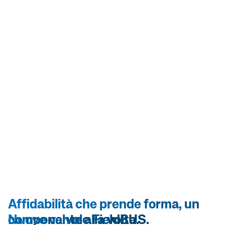
Affidabilità che prende forma, un
componente alla volta.
Nuove valvole FieldBUS.