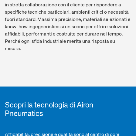
in stretta collaborazione con il cliente per rispondere a
specifiche tecniche particolari, ambienti critici o necessità
fuori standard. Massima precisione, materiali selezionati e
know-how ingegneristico si uniscono per offrire soluzioni
affidabili, performanti e costruite per durare nel tempo.
Perché ogni sfida industriale merita una risposta su
Linea di montaggio
misura.
completamente automatizzata
Test di fine linea al 100%
Scopri la tecnologia di Airon
Pneumatics
Affidabilità, precisione e qualità sono al centro di ogni